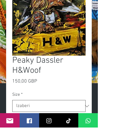
Peaky Dassler
H&Woof
Cijena
150,00 GBP
Size
*
Količina
*